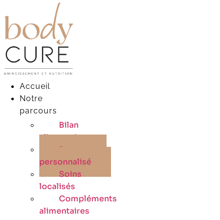
Aller
au
contenu
Accueil
Notre
parcours
Bilan
alimentaire
Programme
personnalisé
Soins
localisés
Compléments
alimentaires